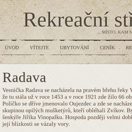
Rekreační s
... MÍSTO, KAM
ÚVOD
VÍTEJTE
UBYTOVÁNÍ
CENÍK
RE
Radava
Vesnička Radava se nacházela na pravém břehu řeky Vlt
že tu stála už v roce 1453 a v roce 1921 zde žilo 66 ob
Políčko se dříve jmenovalo Oujezdec a zde se nacház
skupinou opilých mušketýrů, kteří obléhali Zvíkov. 
šenkýře Jiříka Vinopalku. Hospoda později velmi dobř
její blízkosti se vázaly vory.