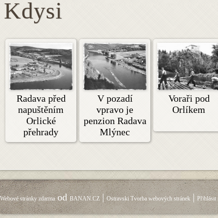
Kdysi
Radava před
V pozadí
Voraři pod
napuštěním
vpravo je
Orlíkem
Orlické
penzion Radava
přehrady
Mlýnec
od
|
|
Webové stránky zdarma
BANAN.CZ
Ostravski Tvorba webových stránek
Přihlásit