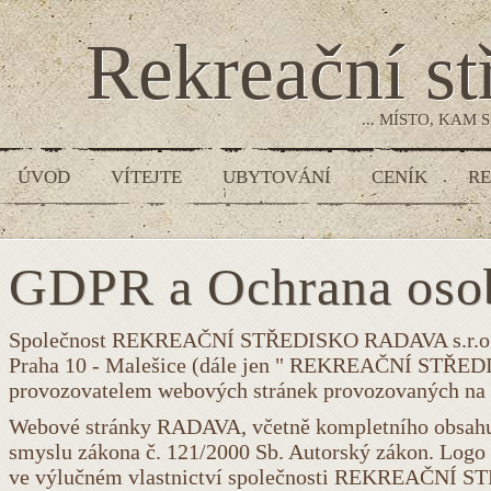
Rekreační s
... MÍSTO, KAM
ÚVOD
VÍTEJTE
UBYTOVÁNÍ
CENÍK
RE
GDPR a Ochrana osob
Společnost REKREAČNÍ STŘEDISKO RADAVA s.r.o., I
Praha 10 - Malešice (dále jen " REKREAČNÍ STŘED
provozovatelem webových stránek provozovaných na
Webové stránky RADAVA, včetně kompletního obsahu a
smyslu zákona č. 121/2000 Sb. Autorský zákon. Logo
ve výlučném vlastnictví společnosti REKREAČNÍ S