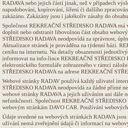
RADAVA nebo jejich částí jinak, než v případech výs
napodobování, kopírování, šíření či dalšího zpracován
zakázáno. Zakázány jsou i jakékoliv zásahy do obsa
Společnost REKREAČNÍ STŘEDISKO RADAVA má výhra
doplnit nebo odstranit libovolnou část obsahu we
STŘEDISKO RADAVA neodpovídá za správnost, úplno
Aktualizace stránek je prováděna na týdenní bázi
ceníku na internetu. Na detaily obsazenosti jednotliv
informovat na info-lince REKREAČNÍ STŘEDISKO RA
elektronického formuláře zobrazeného v rámci zálo
STŘEDISKO RADAVA na adrese REKREAČNÍ STŘEDI
Webové stránky RADAV používá každý uživatel inter
STŘEDISKO RADAVA neodpovídá za žádné přímé nebo n
webové stránky RADAVA a jejich užíváním ani dále ne
nefunkčnosti. Společnost REKREAČNÍ STŘEDISKO RAD
webovým stránkám DAVO CAR. Používání webových 
Údaje uvedené na webových stránkách RADAVA jsou zá
užívání nemá zveřejnění údajů či informací na web