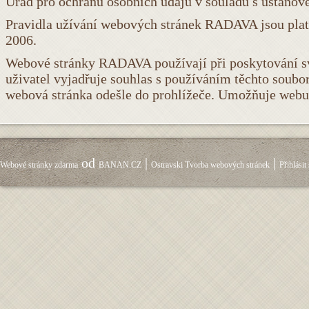
Úřad pro ochranu osobních údajů v souladu s ustanov
Pravidla užívání webových stránek RADAVA jsou platné
2006.
Webové stránky RADAVA používají při poskytování sv
uživatel vyjadřuje souhlas s používáním těchto soubor
webová stránka odešle do prohlížeče. Umožňuje webu
od
|
|
Webové stránky zdarma
BANAN.CZ
Ostravski Tvorba webových stránek
Přihlásit