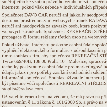
směřujícího ke vzniku právního vztahu mezi spol
internetu, pokud však nebude v individuálních případ
Společnost DAVO CAR neručí ani jakkoliv neodpovídá 
dostupné prostřednictvím webových stránek RAD
neručí ani neodpovídá za závazky osob, které poskytuj
webových stránkách. Společnost REKREAČNÍ STŘED
propagace či formu reklamy třetích osob na webový
Pokud uživatel internetu poskytne osobní údaje 
vyplnění elektronického formuláře s odsouhlase
tímto souhlas s tím, aby společnost REKREAČNÍ ST
Tvrze 669/40B, 108 00 Praha 10 - Malešice, zpracová
techniky poskytnuté osobní údaje pro marketingové ú
údajů, jakož i pro potřeby zasílání obchodních sdělen
informační společnosti. Souhlas uživatele internetu j
být písemně vůči společnosti REKREAČNÍ STŘEDIS
stoplist@radava.c
om.
Uživatel internetu bere na vědomí, že má právo na př
ustanovením § 11 zákona č. 101/2000 Sb. a právo na vy